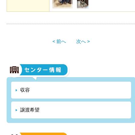
< 前へ
次へ >
収容
譲渡希望