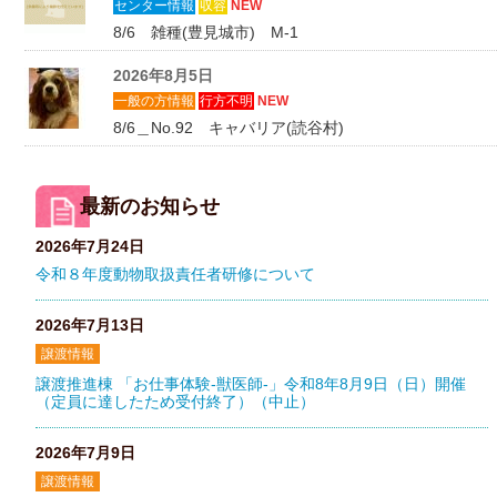
センター情報
収容
NEW
8/6 雑種(豊見城市) M-1
2026年8月5日
一般の方情報
行方不明
NEW
8/6＿No.92 キャバリア(読谷村)
最新のお知らせ
2026年7月24日
令和８年度動物取扱責任者研修について
2026年7月13日
譲渡情報
譲渡推進棟 「お仕事体験-獣医師-」令和8年8月9日（日）開催
（定員に達したため受付終了）（中止）
2026年7月9日
譲渡情報