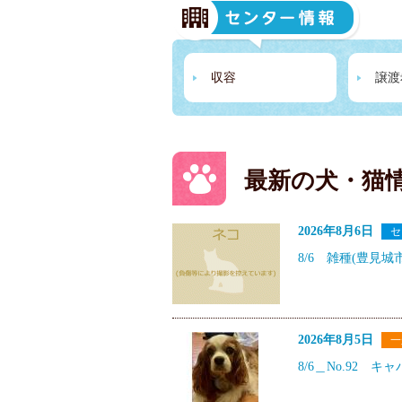
収容
譲渡
最新の犬・猫
2026年8月6日
セ
8/6 雑種(豊見城市
2026年8月5日
一
8/6＿No.92 キ