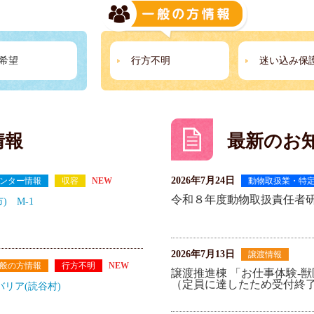
希望
行方不明
迷い込み保
情報
最新のお
2026年7月24日
ンター情報
収容
NEW
動物取扱業・特
令和８年度動物取扱責任者
) M-1
2026年7月13日
譲渡情報
般の方情報
行方不明
NEW
譲渡推進棟 「お仕事体験-獣
（定員に達したため受付終
ャバリア(読谷村)