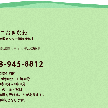
ニおきなわ
管理センター譲渡推進棟)
縄県南城市大里字大里2003番地
口受付時間
時00分～11時30分
時00分～4時30分
 火・金・祝日
館日を設けることがあります。
予約制となります。