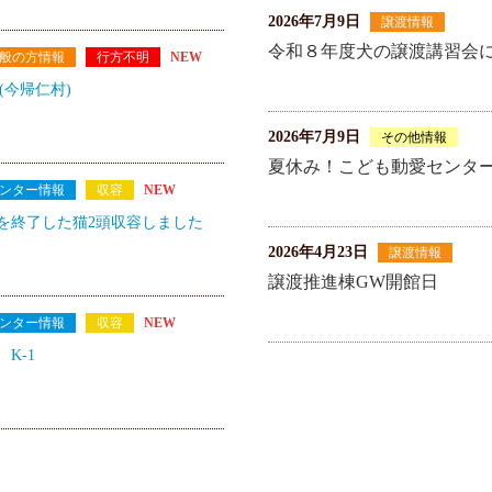
2026年7月9日
譲渡情報
令和８年度犬の譲渡講習会に
般の方情報
行方不明
NEW
種(今帰仁村)
2026年7月9日
その他情報
夏休み！こども動愛センター見学
ンター情報
収容
NEW
を終了した猫2頭収容しました
2026年4月23日
譲渡情報
譲渡推進棟GW開館日
ンター情報
収容
NEW
 K-1