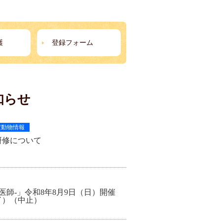
護
登録フォーム
知らせ
定動物情報
研修について
医師-」令和8年8月9日（日）開催
了）（中止）