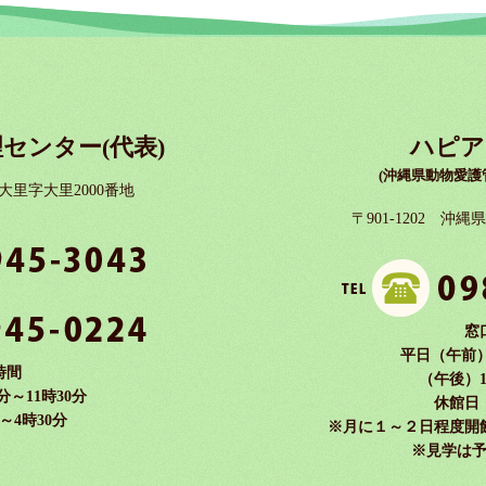
センター(代表)
ハピア
(沖縄県動物愛護
市大里字大里2000番地
〒901-1202 沖
窓
平日（午前）9
時間
（午後）1
分～11時30分
休館日
～4時30分
※月に１～２日程度開
※見学は